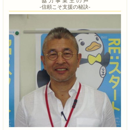
協 力 事 業 主 の 声
-信頼こそ支援の秘訣-