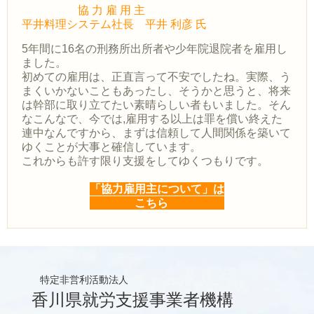
協 力 雇 用 主
平井料理システム社長 平井 利彦 氏
5年間に16名の刑務所出所者や少年院退院者を雇用し
ました。
初めての雇用は、正直言って不安でしたね。実際、う
まくいかないこともあったし、そうかと思うと、将来
は幹部に取り立てたい素晴らしい者もいました。そん
なこんなで、今では,雇用する以上は罪を償い終えた
連中なんですから、まずは信頼して人間関係を築いて
ゆくことが大事と確信しています。
これからも許す限り支援をしてゆくつもりです。
「協力雇用主について」は
こちら
特定非営利活動法人
香川県就労支援事業者機構